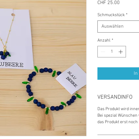
Preis
CHF 25.00
Schmuckstück
*
Auswählen
Anzahl
*
In
VERSANDINFO
Das Produkt wird inne
Bei spezial Wünschen v
das Produkt erst noch